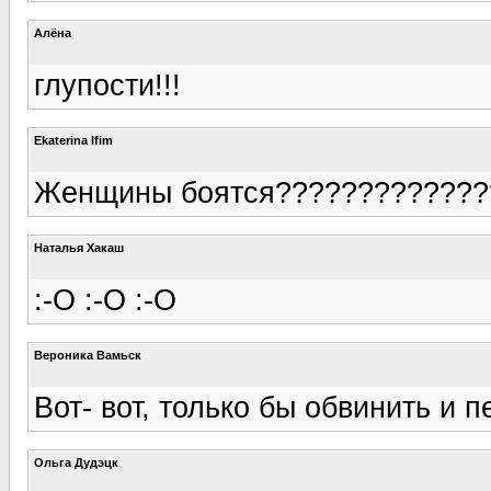
Алёна
глупости!!!
Ekaterina Ifim
Женщины боятся??????????????
Наталья Хакаш
:-O :-O :-O
Вероника Вамьск
Вот- вот, только бы обвинить и 
Ольга Дудэцк