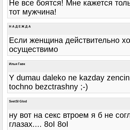
Не все боятся! Мне кажется тол
тот мужчина!
Н А Д Е Ж Д А
Если женщина действительно хоч
осуществимо
Илья Гавк
Y dumau daleko ne kazday zencina
tochno bezctrashny ;-)
SvetSI Glod
ну вот на секс втроем я б не со
глазах.... 8oI 8oI