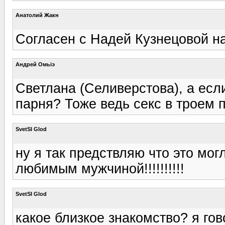
Анатолий Жакн
Согласен с Надей Кузнецовой на
Андрей Омьiэ
Светлана (Селиверстова), а есл
парня? Тоже ведь секс в троем пол
SvetSI Glod
ну я так предствляю что это мог
любимым мужчиной!!!!!!!!!!
SvetSI Glod
какое близкое знакомство? я гов