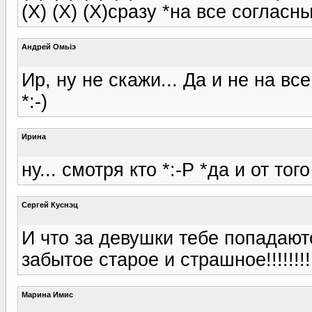
(X) (X) (X)сразу *на все согласны
Андрей Омьiэ
Ир, ну не скажи... Да и не на вс
*:-)
Ирина
ну... смотря кто *:-P *да и от тог
Сергей Куснэц
И что за девушки тебе попадают
забытое старое и страшное!!!!!!!!
Марина Имис