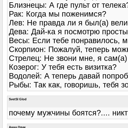
Близнецы: А где пульт от телека
Рак: Когда мы поженимся?
Лев: Не правда ли я был(а) вел
Дева: Дай-ка я посмотрю прост
Весы: Если тебе понравилось, 
Скорпион: Пожалуй, теперь можн
Стрелец: Не звони мне, я сам(а
Козерог: У тебя есть визитка?
Водолей: А теперь давай попро
Рыбы: Так как, говоришь, тебя з
SvetSI Glod
почему мужчины боятся?.... никт
Анна Овак