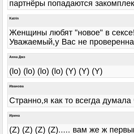
партнёры попадаются закомплек
Katrin
Женщины любят "новое" в сексе!!
Уважаемый,у Вас не проверенная 
Анна Дмэ
(lo) (lo) (lo) (lo) (Y) (Y) (Y)
Иванова
Странно,я как то всегда думала
Ирина
(Z) (Z) (Z) (Z)..... вам же ж пе