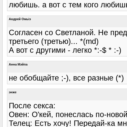
любишь. а вот с тем кого любишь
Андрей Омьiэ
Согласен со Светланой. Не пре
третьего (третью)... *(md)
А вот с другими - легко *:-$ * :-)
Анна Мэйпа
не обобщайте ;-), все разные (*)
энже
После секса:
Овен: О'кей, понеслась по-новой
Телец: Есть хочу! Передай-ка мн