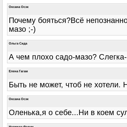
Оксана Осэк
Почему бояться?Всё непознанное
мазо ;-)
Ольгa Сида
А чем плохо садо-мазо? Слегка-о
Елена Гагам
Быть не может, чтоб не хотели.
Оксана Осэк
Оленька,я о себе...Ни в коем сул
Надежда Фэдум