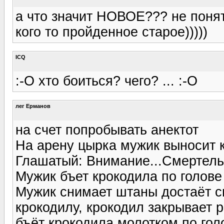
а что значит НОВОЕ??? не понятн
кого то пройденное старое)))))
ICQ
:-O хто боиться? чего? ... :-O
лег Ерманов
на счет попробывать анектот
На арену цырка мужик выносит 
Глашатый: Внимание...Смертель
Мужик бъет крокодила по голове 
Мужик снимает штаны достаёт св
крокодилу, крокодил закрывает р
бъёт крокодила молотком по голо