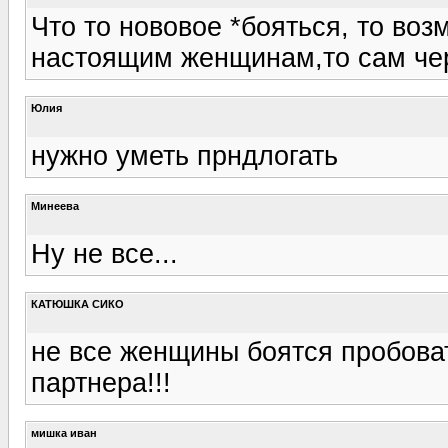
Что то нововое *бояться, то воз
настоящим женщинам,то сам черт
Юлия
нужно уметь прндлогать
Минеева
Ну не все...
КАТЮШКА СИКО
не все женщины боятся пробоват
партнера!!!
мишка иван