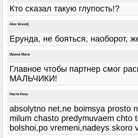
Кто сказал такую глупость!?
Alex Vovodj
Ерунда, не бояться, наоборот, ж
Ирина Маси
Главное чтобы партнер смог р
МАЛЬЧИКИ!
Настя Кикь
absolytno net,ne boimsya prosto 
milum chasto predymuvaem chto t
bolshoi,po vremeni,nadeys skoro v