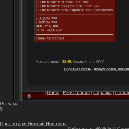
Вы
не можете
отвечать в темах
Вы
не можете
прикреплять вложения
Вы
не можете
редактировать свои сообщения
BB коды
Вкл.
Смайлы
Вкл.
[IMG]
код
Вкл.
HTML код
Выкл.
Правила форума
Текущее время:
22:49
. Часовой пояс GMT.
Обратная связь
-
Форум секса, интимн
|
Home
|
Регистрация
|
Справка
|
Польз
Реклама:
$
Проститутки Нижний Новгород
Работает на vBulletin® Copyri