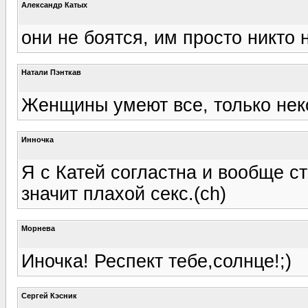
Александр Катых
они не боятся, им просто никто 
Натали Пэнткав
Женщины умеют все, только нек
Инночка
Я с Катей согластна и вообще стест
значит плахой секс.(ch)
Морнева
Иночка! Респект тебе,солнце!;)
Сергей Кэсник