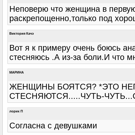
Неповерю что женщина в первую
раскрепощенно,только под хор
Виктория Качэ
Вот я к примеру очень боюсь ан
стесняюсь .А из-за боли.И что м
МАРИНА
ЖЕНЩИНЫ БОЯТСЯ? *ЭТО НЕПР
СТЕСНЯЮТСЯ.....ЧУТЬ-ЧУТЬ...С
лорик П
Согласна с девушками