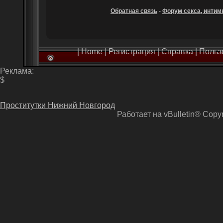
Обратная связь
-
Форум секса, интимн
|
Home
|
Регистрация
|
Справка
|
Польз
Реклама:
$
Проститутки Нижний Новгород
Работает на vBulletin® Copyri