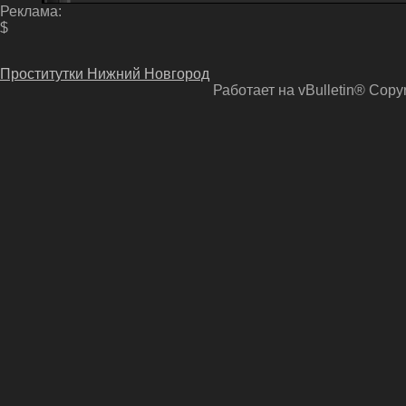
Реклама:
$
Проститутки Нижний Новгород
Работает на vBulletin® Copyri