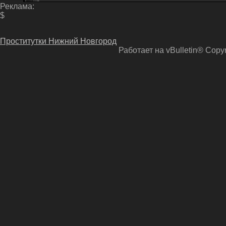
Реклама:
$
Проститутки Нижний Новгород
Работает на vBulletin® Copyri