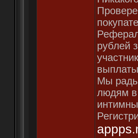
Провере
покупате
Реферал
рублей 
участни
выплаты
Мы рады
людям в
интимны
Регистри
appps.