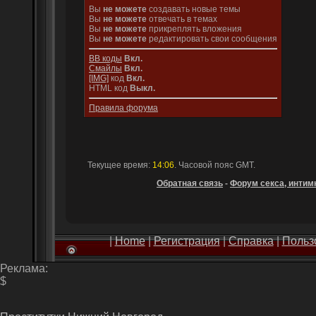
Вы
не можете
создавать новые темы
Вы
не можете
отвечать в темах
Вы
не можете
прикреплять вложения
Вы
не можете
редактировать свои сообщения
BB коды
Вкл.
Смайлы
Вкл.
[IMG]
код
Вкл.
HTML код
Выкл.
Правила форума
Текущее время:
14:06
. Часовой пояс GMT.
Обратная связь
-
Форум секса, интимн
|
Home
|
Регистрация
|
Справка
|
Польз
Реклама:
$