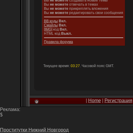
Вы
не можете
создавать новые темы
Вы
не можете
отвечать в темах
Вы
не можете
прикреплять вложения
Вы
не можете
редактировать свои сообщения
BB коды
Вкл.
Смайлы
Вкл.
[IMG]
код
Вкл.
HTML код
Выкл.
Правила форума
Текущее время:
03:27
. Часовой пояс GMT.
|
Home
|
Регистрация
Реклама:
$
Проститутки Нижний Новгород