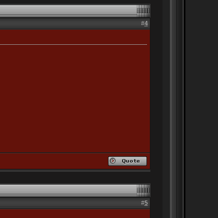
#
4
#
5