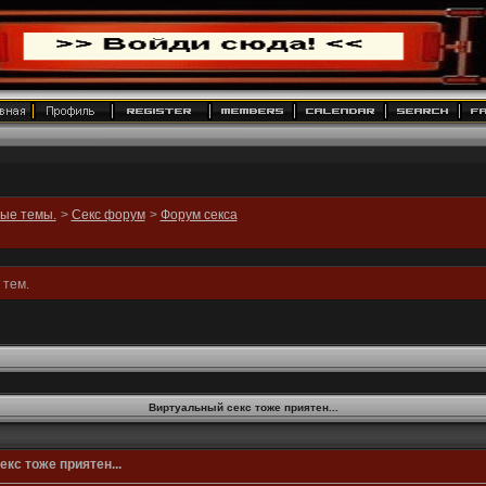
ные темы.
>
Секс форум
>
Форум секса
 тем.
Виртуальный секс тоже приятен...
кс тоже приятен...