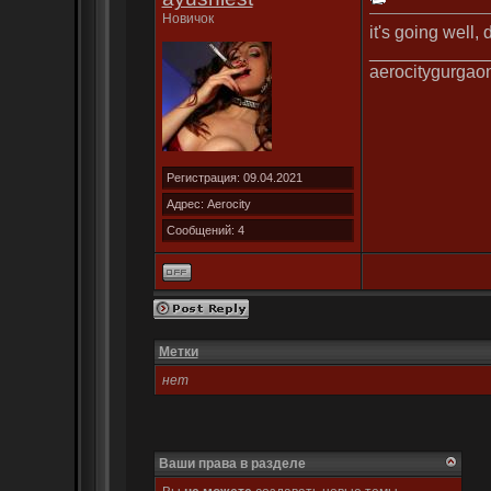
Новичок
it's going well,
____________
aerocitygurgao
Регистрация: 09.04.2021
Адрес: Aerocity
Сообщений: 4
Метки
нет
Ваши права в разделе