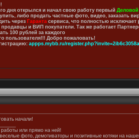
!
го дня открылся и начал свою работу первый
Деловой
пить, либо продать частные фото, видео, заказать вирт
дить через
Гаранта
сервиса, что полностью исключает 
продавцы и ВИП покупатели. Так же работает Партнер
ать 100 рублей за каждого
о пользователя!!! Добро пожаловать!
гистрацию:
appps.mybb.ru/register.php?invite=2ib6c3058
говать начали!
______
 работы или прямо на ней!
веселые фото, демотиваторы и позитивные котяки на наше