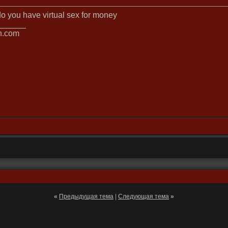
 do you have virtual sex for money
______
n.com
«
Предыдущая тема
|
Следующая тема
»