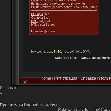
Вы
не можете
отвечать в темах
Вы
не можете
прикреплять вложения
Вы
не можете
редактировать свои сообщения
BB коды
Вкл.
Смайлы
Вкл.
[IMG]
код
Вкл.
HTML код
Выкл.
Правила форума
Текущее время:
14:10
. Часовой пояс GMT.
Обратная связь
-
Форум секса, интимн
|
Home
|
Регистрация
|
Справка
|
Польз
Реклама:
$
Проститутки Нижний Новгород
Работает на vBulletin® Copyri