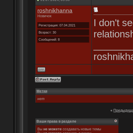
roshnikhanna
Новичок
I don't s
Регистрация: 07.04.2021
relations
Возраст: 30
Сообщений: 8
_______
roshnikh
Метки
нет
«
Предыдуща
Ваши права в разделе
Вы
не можете
создавать новые темы