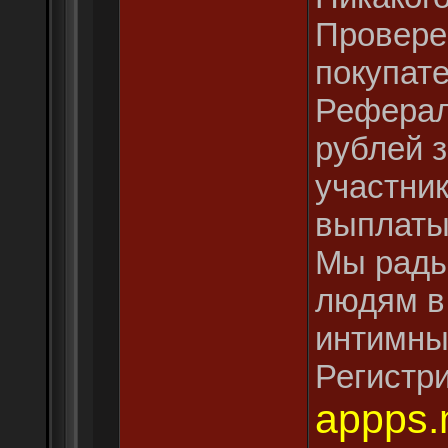
Провере
покупате
Реферал
рублей 
участни
выплаты
Мы рады
людям в
интимны
Регистри
appps.