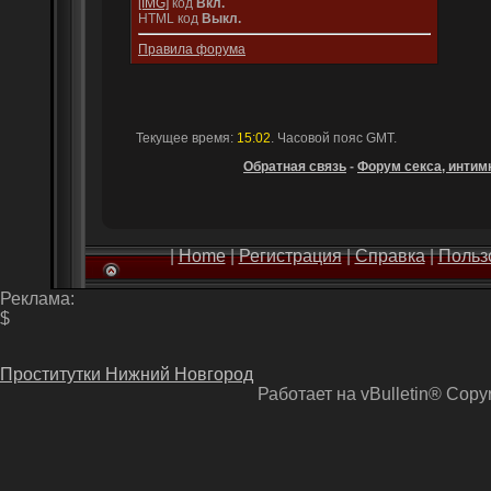
[IMG]
код
Вкл.
HTML код
Выкл.
Правила форума
Текущее время:
15:02
. Часовой пояс GMT.
Обратная связь
-
Форум секса, интимн
|
Home
|
Регистрация
|
Справка
|
Польз
Реклама:
$
Проститутки Нижний Новгород
Работает на vBulletin® Copyri