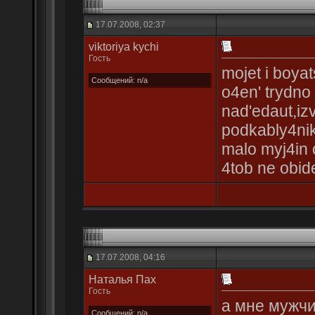
17.07.2008, 02:37
viktoriya kychi
Гость
mojet i boyat
Сообщений: n/a
o4en' trydno 
nad'edaut,iz
podkably4niki
malo myj4in o
4tob ne obide
17.07.2008, 04:16
Наталья Пах
Гость
а мне мужчи
Сообщений: n/a