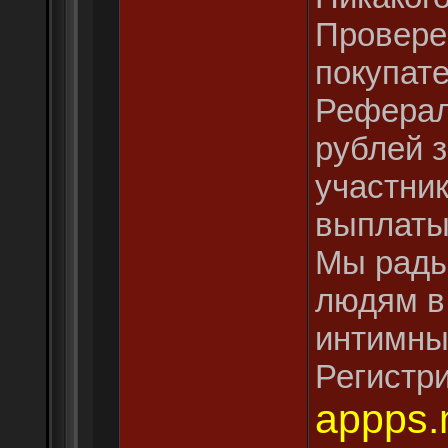
Провере
покупате
Реферал
рублей 
участни
выплаты
Мы рады
людям в
интимны
Регистри
appps.