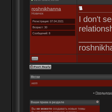
roshnikhanna
Новичок
I don't s
Регистрация: 07.04.2021
relations
Возраст: 30
Сообщений: 8
_______
roshnikh
Метки
нет
«
Предыдуща
Ваши права в разделе
Вы
не можете
создавать новые темы