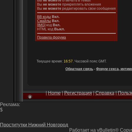
Вы
не можете
отвечать в темах
Вы
не можете
прикреплять вложения
Вы
не можете
редактировать свои сообщения
BB коды
Вкл.
Смайлы
Вкл.
[IMG]
код
Вкл.
HTML код
Выкл.
Правила форума
Текущее время:
16:57
. Часовой пояс GMT.
Обратная связь
-
Форум секса, интимн
|
Home
|
Регистрация
|
Справка
|
Польз
Реклама:
$
Проститутки Нижний Новгород
Работает на vBulletin® Copyri