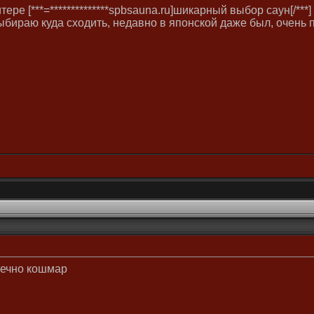
ере [***=**************spbsauna.ru]шикарный выбор саун[/*
выбираю куда сходить, недавно в японской даже был, очень 
нечно кошмар