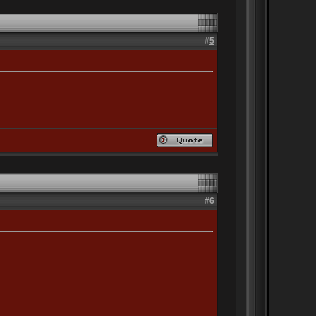
#
5
#
6