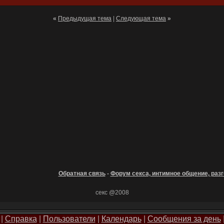
«
Предыдущая тема
|
Следующая тема
»
Обратная связь
-
Форум секса, интимное общение, разг
секс @2008
|
Справка
|
Пользователи
|
Календарь
|
Сообщения за день