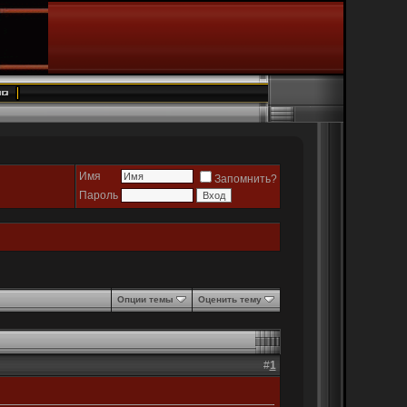
Имя
Запомнить?
Пароль
Опции темы
Оценить тему
#
1