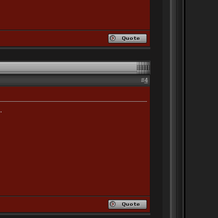
#
4
.