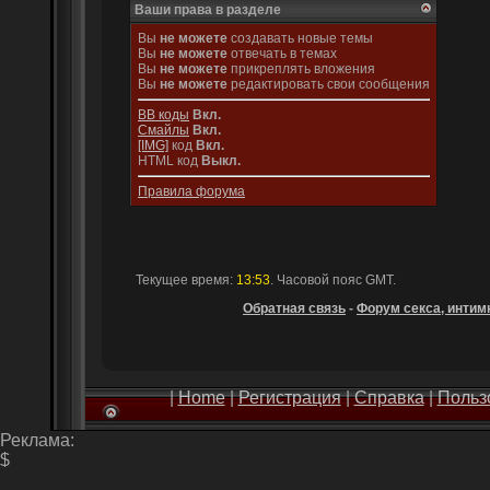
Ваши права в разделе
Вы
не можете
создавать новые темы
Вы
не можете
отвечать в темах
Вы
не можете
прикреплять вложения
Вы
не можете
редактировать свои сообщения
BB коды
Вкл.
Смайлы
Вкл.
[IMG]
код
Вкл.
HTML код
Выкл.
Правила форума
Текущее время:
13:53
. Часовой пояс GMT.
Обратная связь
-
Форум секса, интимн
|
Home
|
Регистрация
|
Справка
|
Польз
Реклама:
$