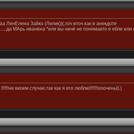
 ЛенЕлена Зайко (Лелик))(,точ вточ как в анекдоте
.................да МАрь иванвна *или вы ничё не понимаете в ебле
!!!!не вкоем случае,так как я его люблю!!!!!!!ооочень(L)