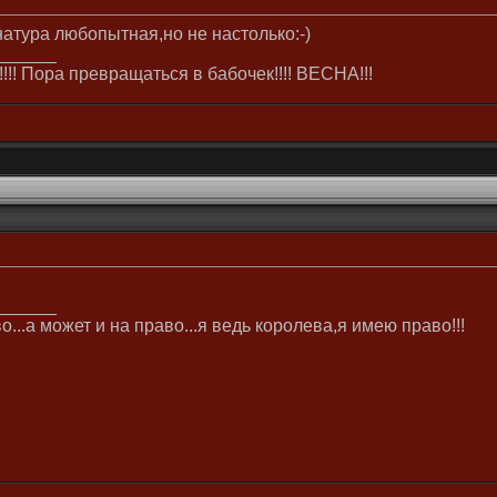
натура любопытная,но не настолько:-)
______
и!!!! Пора превращаться в бабочек!!!! ВЕСНА!!!
______
о...а может и на право...я ведь королева,я имею право!!!