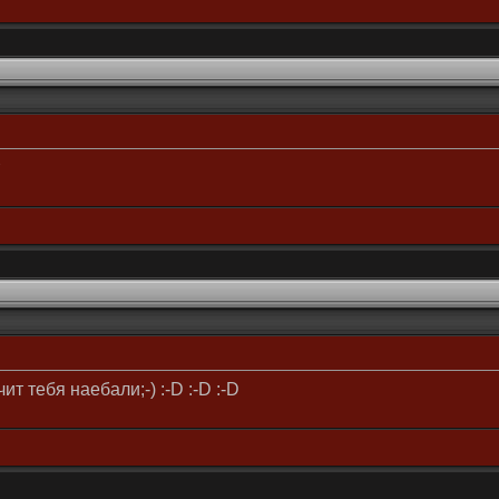
т тебя наебали;-) :-D :-D :-D