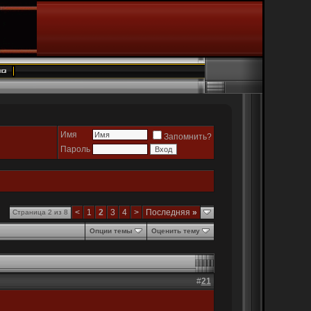
Имя
Запомнить?
Пароль
<
1
2
3
4
>
Последняя
»
Страница 2 из 8
Опции темы
Оценить тему
#
21