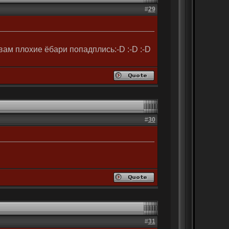
#
29
 или вам плохие ёбари попадплись:-D :-D :-D
#
30
#
31