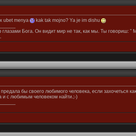
ax ubet menya
kak tak mojno? Ya je im dishu
______
 глазами Бога. Он видит мир не так, как мы. Ты говориш: " М
.
предала бы своего любимого человека, если захочеться как
 и с любимым человеком найти.;-)
______