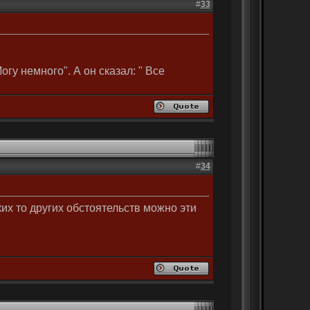
#
33
огу немного". А он сказал: " Все
#
34
их то других обстоятельств можно эти