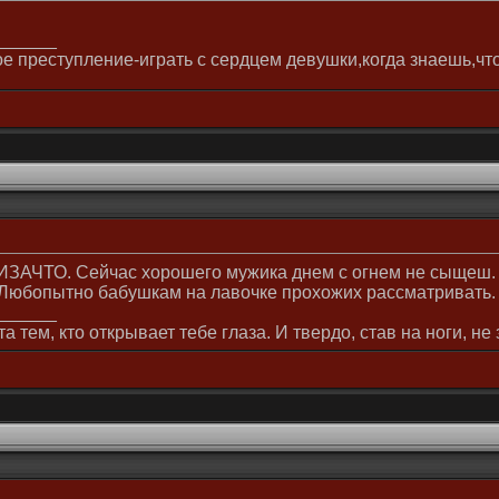
______
е преступление-играть с сердцем девушки,когда знаешь,что
АЧТО. Сейчас хорошего мужика днем с огнем не сыщеш. За
Любопытно бабушкам на лавочке прохожих рассматривать. 
______
а тем, кто открывает тебе глаза. И твердо, став на ноги, не