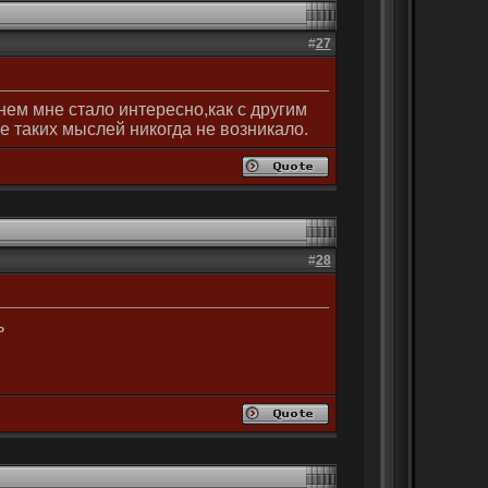
#
27
ем мне стало интересно,как с другим
е таких мыслей никогда не возникало.
#
28
ь