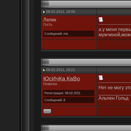
08.02.2011, 18:00
Лелик
Гость
а у меня перв
Сообщений: n/a
мужчиной,може
08.02.2011, 19:21
ЮсИчКa КаВo
Новичок
Нет не могу эт
____________
Регистрация: 08.02.2011
Альпен Гольд
Сообщений: 8