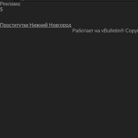
Реклама:
$
Проститутки Нижний Новгород
Работает на vBulletin® Copyri