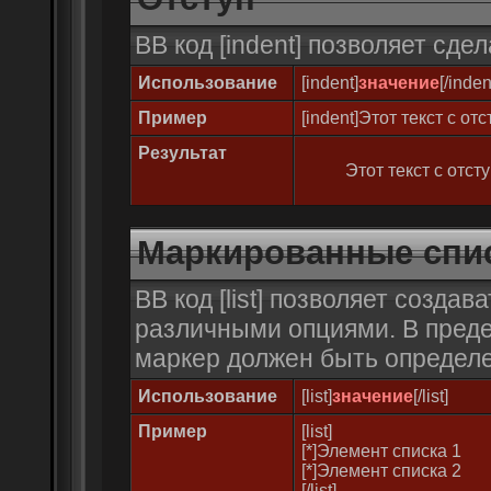
BB код [indent] позволяет сдел
Использование
[indent]
значение
[/inden
Пример
[indent]Этот текст с отс
Результат
Этот текст с отст
Маркированные спи
BB код [list] позволяет созда
различными опциями. В преде
маркер должен быть определен
Использование
[list]
значение
[/list]
Пример
[list]
[*]Элемент списка 1
[*]Элемент списка 2
[/list]