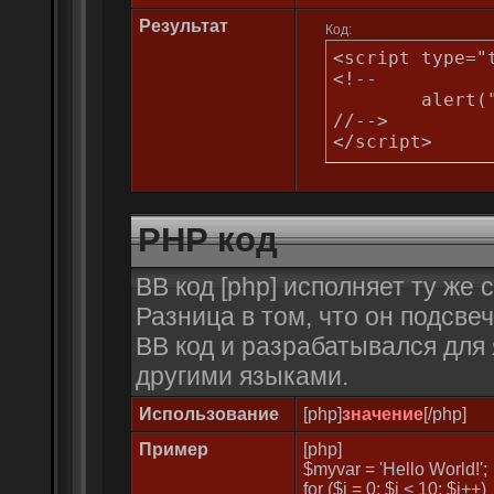
Результат
Код:
<script type="t
<!--

	alert("Hello world!");

//-->

</script>
PHP код
BB код [php] исполняет ту же 
Разница в том, что он подсве
BB код и разрабатывался для 
другими языками.
Использование
[php]
значение
[/php]
Пример
[php]
$myvar = 'Hello World!';
for ($
i = 0; $i < 10; $i++)