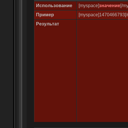
Использование
[myspace]
значение
[/m
Пример
[myspace]1470466793[/
Результат