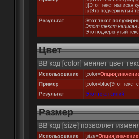
[i]Этот текст написан ку
[u]Это подчёркнутый тек
Результат
Этот текст полужирн
Этот текст написан 
Это подчёркнутый текс
Цвет
BB код [color] меняет цвет тек
Использование
[color=
Опция
]
значени
Пример
[color=blue]Этот текст с
Результат
Этот текст синий
Размер
BB код [size] позволяет изме
Использование
[size=
Опция
]
значение