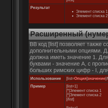
Результат
Элемент списка 1
Элемент списка 2
Расширенный (нуме
BB код [list] позволяет также
дополнительными опциями. Д
должна иметь значение 1. Дл
буквами - значение A, с проп
больших римских цифр - I, для
Использование
[list=
Опция
]
значение
[/
Пример
[list=1]
[*]Элемент списка 1
[*]Элемент списка 2
[/list]
[list=a]