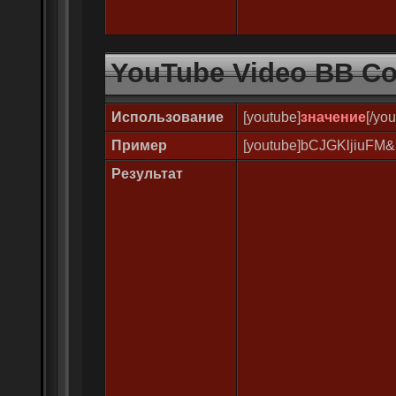
YouTube Video BB C
Использование
[youtube]
значение
[/yo
Пример
[youtube]bCJGKljiuFM&
Результат