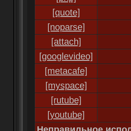
[quote]
[noparse]
[attach]
[googlevideo]
[metacafe]
[myspace]
[rutube]
[youtube]
Неправильное испол