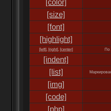
[color]
[size]
[font]
[highlight]
[left]
,
[right]
,
[center]
По 
[indent]
[list]
Маркирован
[img]
[code]
[php]