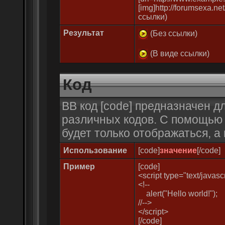
[img]http://forumsexa.net
ссылки)
Результат
(Без ссылки)
(В виде ссылки)
Код
BB код [code] предназначен 
различных кодов. С помощью
будет только отображаться, а
Использование
[code]
значение
[/code]
Пример
[code]
<script type="text/javasc
<!--
alert("Hello world!");
//-->
</script>
[/code]