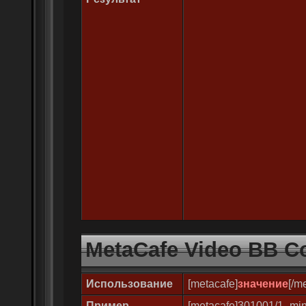
MetaCafe Video BB C
Использование
[metacafe]
значение
[/m
Пример
[metacafe]301001/1_min