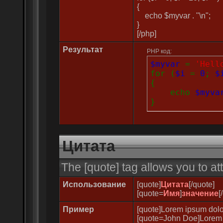
{
echo $myvar . "\n";
}
[/php]
Результат
PHP код:
$myvar
=
'Hell
for (
$i
=
0
;
$
{
echo
$myv
}
Цитата
The [quote] tag allows you to at
Использование
[quote]
Цитата
[/quote]
[quote=
Имя
]
значение
[
Пример
[quote]Lorem ipsum dolor
[quote=John Doe]Lorem i