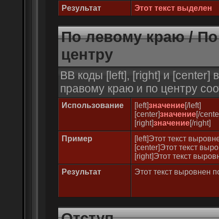
Результат
Этот текст выделен
По левому краю / По
центру
BB коды [left], [right] и [cent
правому краю и по центру соо
Использование
[left]
значение
[/left]
[center]
значение
[/cente
[right]
значение
[/right]
Пример
[left]Этот текст выровн
[center]Этот текст выро
[right]Этот текст выров
Результат
Этот текст выровнен п
Отступ