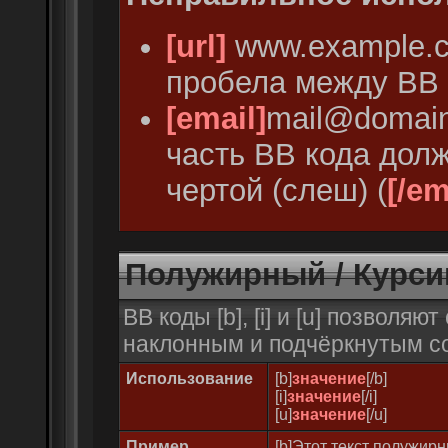
[url]
www.example.
пробела между BB 
[email]
mail@domai
часть BB кода дол
чертой (слеш) (
[/em
Полужирный / Курси
BB коды [b], [i] и [u] позволя
наклонным и подчёркнутым с
Использование
[b]
значение
[/b]
[i]
значение
[/i]
[u]
значение
[/u]
Пример
[b]Этот текст полужирн