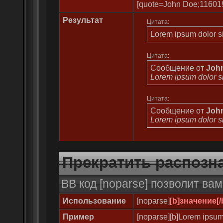
[quote=John Doe;1160194
Результат
Цитата:
Lorem ipsum dolor s
Цитата:
Сообщение от
Joh
Lorem ipsum dolor s
Цитата:
Сообщение от
Joh
Lorem ipsum dolor s
Прекратить распозн
BB код [noparse] позволит ва
Использование
[noparse]
[b]значение[/
Пример
[noparse][b]Lorem ipsum 