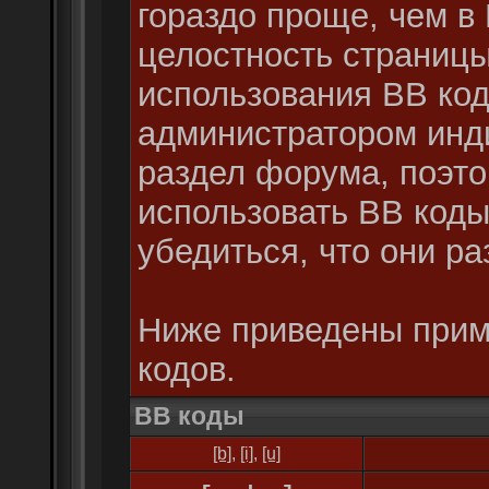
гораздо проще, чем в
целостность страниц
использования BB код
администратором инд
раздел форума, поэто
использовать BB код
убедиться, что они р
Ниже приведены прим
кодов.
BB коды
[b]
,
[i]
,
[u]