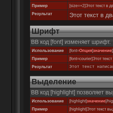
Пример
[size=+2]Этот текст в 
Результат
Этот текст в д
Шрифт
BB код [font] изменяет шрифт.
Использование
[font=
Опция
]
значение
Пример
[font=courier]Этот текс
Результат
Этот текст написа
Выделение
BB код [highlight] позволяет в
Использование
[highlight]
значение
[/hi
Пример
[highlight]Этот текст вы