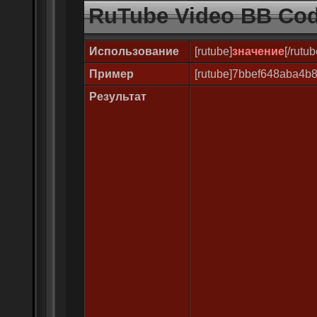
RuTube Video BB Co
Использование
[rutube]
значение
[/rutub
Пример
[rutube]7bbef648aba4b8
Результат