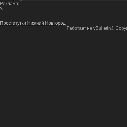
Реклама:
$
Проститутки Нижний Новгород
Работает на vBulletin® Copyri