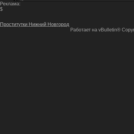
Реклама:
$
Проститутки Нижний Новгород
Работает на vBulletin® Copyri