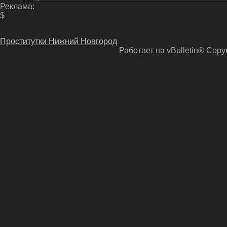
Реклама:
$
Проститутки Нижний Новгород
Работает на vBulletin® Copyri