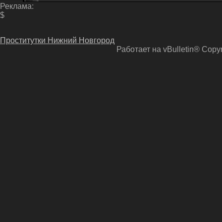
Реклама:
$
Проститутки Нижний Новгород
Работает на vBulletin® Copyri