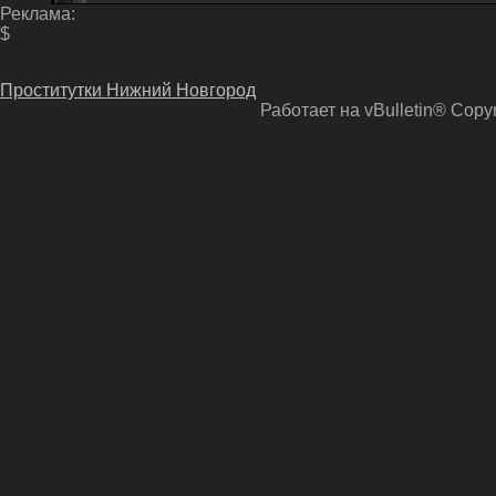
Реклама:
$
Проститутки Нижний Новгород
Работает на vBulletin® Copyri