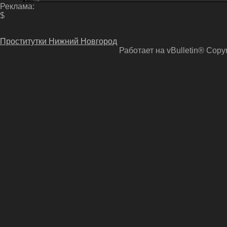
Реклама:
$
Проститутки Нижний Новгород
Работает на vBulletin® Copyri